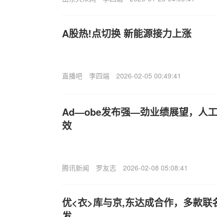
A股热!点切换 新能源接力上涨
直播吧
李四端
2026-02-05 00:49:41
Ad—obe发布强—劲业绩展望，人
效
腾讯新闻
罗友志
2026-02-08 05:08:41
优<衣>库与京,东达成合作，多款
发