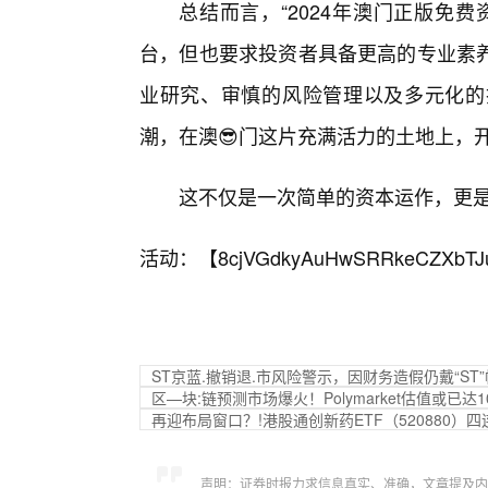
总结而言，“2024年澳门正版免
台，但也要求投资者具备更高的专业素
业研究、审慎的风险管理以及多元化的
潮，在澳😎门这片充满活力的土地上，
这不仅是一次简单的资本运作，更
活动：【
8cjVGdkyAuHwSRRkeCZXbTJ
ST京蓝.撤销退.市风险警示，因财务造假仍戴“ST
区—块:链预测市场爆火！Polymarket估值或已达1
再迎布局窗口？!港股通创新药ETF（520880
声明：证券时报力求信息真实、准确，文章提及内