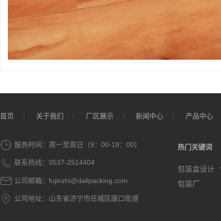
首页
关于我们
厂区展示
新闻中心
产品中心

服务时间：周一至周日（9：00-18：00）
热门关键词

联系热线：0537-2514404
包装盒设计

公司邮箱：fujinzhi@dalipacking.com
包装厂

公司地址：山东省济宁市任城区唐口街道