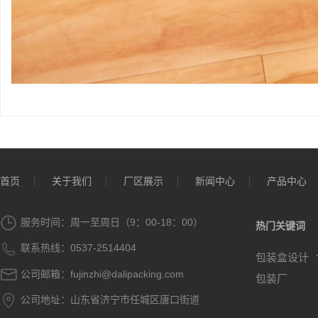
首页
关于我们
厂区展示
新闻中心
产品中心

服务时间：周一至周日（9：00-18：00）
热门关键词

联系热线：0537-2514404
包装盒设计

公司邮箱：fujinzhi@dalipacking.com
包装厂

公司地址：山东省济宁市任城区唐口街道