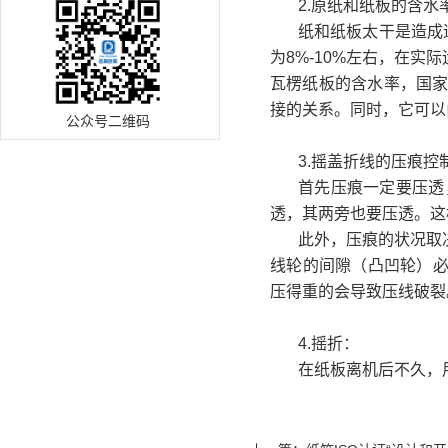
2.原纸和纸板的含水
纸和纸板太干
是造成
为8%-10%左右，在
瓦楞纸板的含水率，国家
接的关系。同时，它可以
公众号二维码
3.摇盖折线的压痕控
首先压痕一定要压透
透，其两旁也要压透。这
此外，压痕的状况取
线轮的间隙（凸凹轮）
压得重的会导致压线破裂
4.摇折：
在纸板离机后不久，